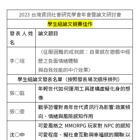
2023
台灣資訊社會研究學會年會暨論文研討會
學生組論文競賽佳作
發表人姓
論文題目
名
〈征服困難的成就感：自豪感在遊戲中經
李○瑄
歷之負面情緒體驗
與自我效能的中介效果〉
學生組論文發表名單（按照發表場次順序排列）
年輕世代如何運用工具建構虛擬化身的想
張○庭
像
戰爭恐懼對青年世代資訊行為影響
:
政黨傾
張○雯
向、情緒與風險感知作用
可愛風格之
MMORPG
玩家對
NPC
的感知
沈○中
可愛程度、擬社會互動與幸福感的關聯
:
以