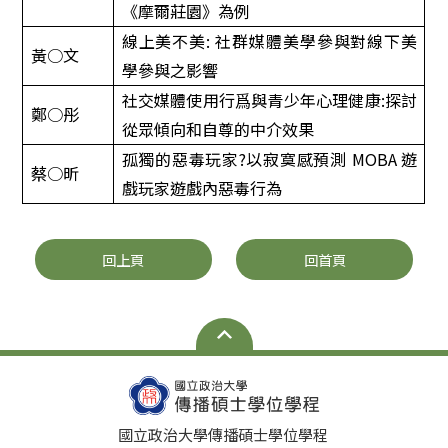
《摩爾莊園》為例
線上美不美
:
社群媒體美學參與對線下美
黃○文
學參與之影響
社交媒體使用行爲與青少年心理健康
:
探討
鄭○彤
從眾傾向和自尊的中介效果
孤獨的惡毒玩家
?
以寂寞感預測
MOBA
遊
蔡○昕
戲玩家遊戲內惡毒行為
回上頁
回首頁
國立政治大學傳播碩士學位學程