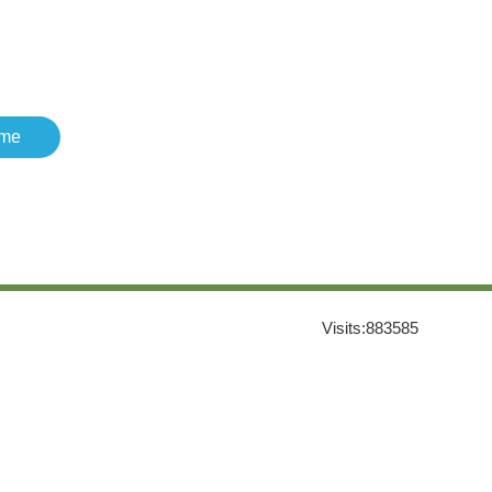
me
Visits:
883585