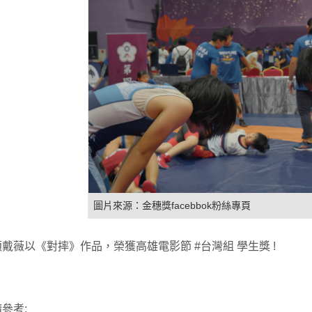
圖片來源：金穗獎facebbok粉絲專頁
戴薇以《對摔》作品，榮獲高雄電影節 #台灣組 學生獎 !
參考: