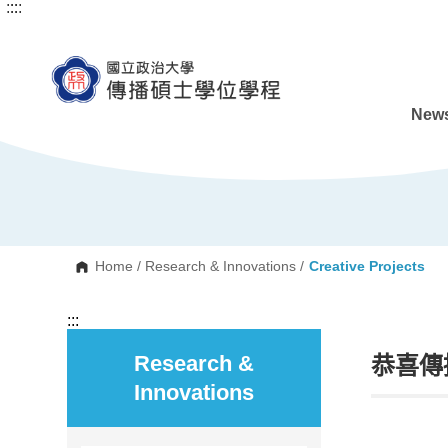
:::
:::
G
o
t
o
C
o
n
News
t
e
n
t
A
r
e
a
Home
/
Research & Innovations
/
Creative Projects
:::
Research &
恭喜傳
Innovations