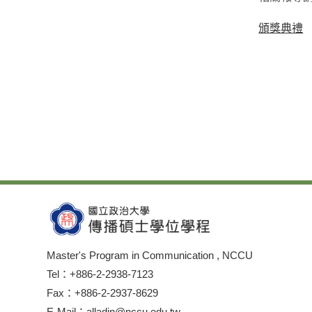
頒獎典禮
Master's Program in Communication , NCCU
Tel：+886-2-2938-7123
Fax：+886-2-2937-8629
E-Mail：alladin@nccu.edu.tw