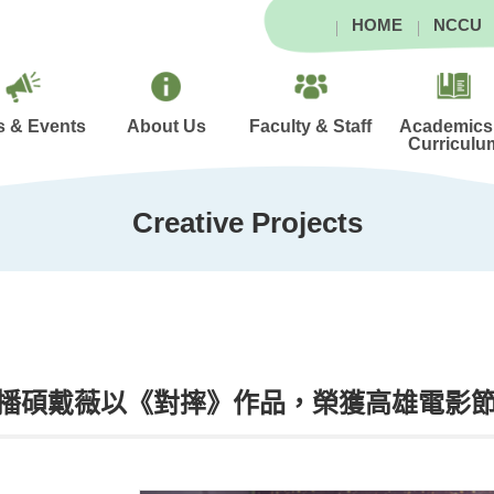
HOME
NCCU
 & Events
About Us
Faculty & Staff
Academics
Curriculu
Creative Projects
播碩戴薇以《對摔》作品，榮獲高雄電影節