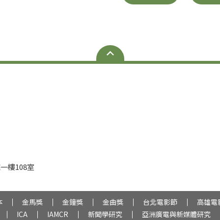
一樓108室
本
金馬獎
金鐘獎
金曲獎
台北電影節
高雄電
ICA
IAMCR
新聞學研究
亞洲廣電與新媒體研究