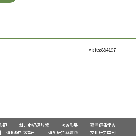
Visits:
884197
影節
新北市紀錄片獎
坎城影展
臺灣傳播學會
傳播與社會學刊
傳播研究與實踐
文化研究季刊