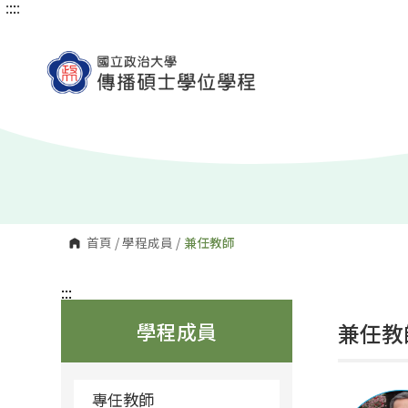
:::
:::
跳
到
主
要
內
容
區
塊
首頁
/
學程成員
/
兼任教師
:::
學程成員
兼任教
專任教師