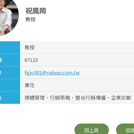
祝鳳岡
教授
教授
機
67123
件
fgju501@yahoo.com.tw
兼任
長
媒體管理、行銷策略、整合行銷傳播、企業診斷
回上頁
回