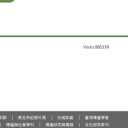
Visits:
885339
影節
新北市紀錄片獎
坎城影展
臺灣傳播學會
傳播與社會學刊
傳播研究與實踐
文化研究季刊