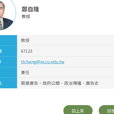
鄭自隆
教授
教授
機
67123
件
tlcheng@nccu.edu.tw
兼任
長
競選廣告、政府公關、政治傳播、廣告史
回上頁
回