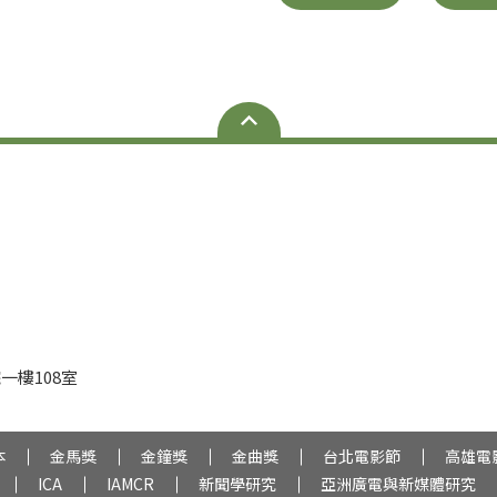
一樓108室
本
金馬獎
金鐘獎
金曲獎
台北電影節
高雄電
ICA
IAMCR
新聞學研究
亞洲廣電與新媒體研究