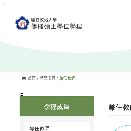
:::
:::
跳
到
主
要
內
容
區
塊
首頁
/
學程成員
/
兼任教師
:::
學程成員
兼任教
專任教師