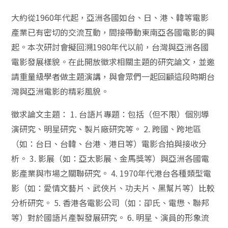
大約從1960年代起，亞洲各國如台、日、港、韓等電影
產業已有密切的交流互動，間接帶動東南亞各國電影的興
起。本次研討會擬回溯1980年代以前，台灣與亞洲各國
電影發展樣貌。在此開放徵求相關主題的研究論文，並邀
請重量級學者做主題演講，與會眾們一起回顧這段時期台
灣與亞洲電影的精彩風貌。
徵求論文主題： 1. 台語片專題：包括（但不限）個別導
演研究、明星研究、製片廠研究等。 2. 跨國、跨地區
（如：台日、台韓、台港、港日等）電影合拍與接收分
析。 3. 影展（如：亞太影展、金馬獎等）與亞洲各國電
影產業與市場之關聯研究。 4. 1970年代港台各種類型電
影（如：愛情文藝片、武俠片、功夫片、黑幫片等）比較
分析研究。 5. 香港各電影公司（如：卲氏、電懋、聯邦
等）對於國語片產製發展研究。 6. 明星、演員的形象流