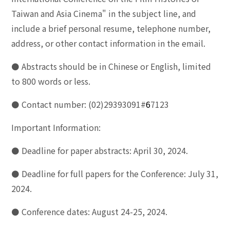
Taiwan and Asia Cinema" in the subject line, and
include a brief personal resume, telephone number,
address, or other contact information in the email.
⚫
Abstracts should be in Chinese or English, limited
to 800 words or less.
⚫
Contact number: (02)29393091#
6
7123
Important Information:
⚫
Deadline for paper abstracts: April 30, 2024.
⚫
Deadline for full papers for the Conference: July 31,
2024.
⚫
Conference dates: August 24-25, 2024.