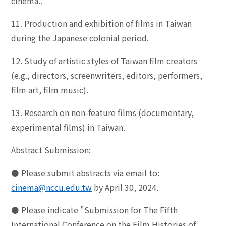
cinema..
11. Production and exhibition of films in Taiwan
during the Japanese colonial period.
12. Study of artistic styles of Taiwan film creators
(e.g., directors, screenwriters, editors, performers,
film art, film music).
13. Research on non-feature films (documentary,
experimental films) in Taiwan.
Abstract Submission:
⚫
Please submit abstracts via email to:
cinema@nccu.edu.tw
by April 30, 2024.
⚫
Please indicate "Submission for The Fifth
International Conference on the Film Histories of