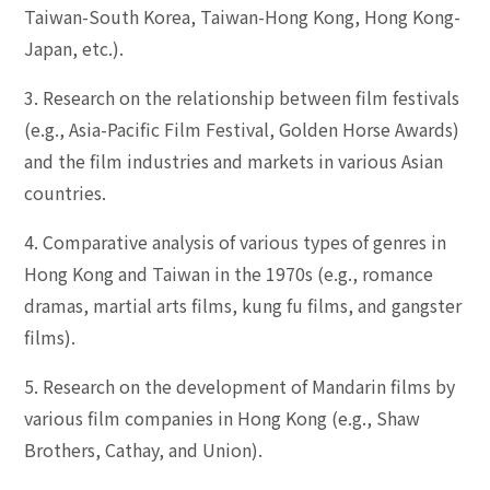
Taiwan-South Korea, Taiwan-Hong Kong, Hong Kong-
Japan, etc.).
3. Research on the relationship between film festivals
(e.g., Asia-Pacific Film Festival, Golden Horse Awards)
and the film industries and markets in various Asian
countries.
4. Comparative analysis of various types of genres in
Hong Kong and Taiwan in the 1970s (e.g., romance
dramas, martial arts films, kung fu films, and gangster
films).
5. Research on the development of Mandarin films by
various film companies in Hong Kong (e.g., Shaw
Brothers, Cathay, and Union).