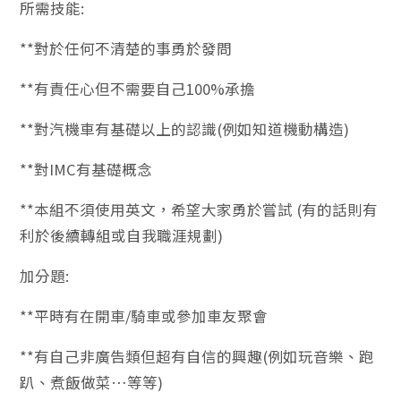
所需技能:
**對於任何不清楚的事勇於發問
**有責任心但不需要自己100%承擔
**對汽機車有基礎以上的認識(例如知道機動構造)
**對IMC有基礎概念
**本組不須使用英文，希望大家勇於嘗試 (有的話則有
利於後續轉組或自我職涯規劃)
加分題:
**平時有在開車/騎車或參加車友聚會
**有自己非廣告類但超有自信的興趣(例如玩音樂、跑
趴、煮飯做菜…等等)