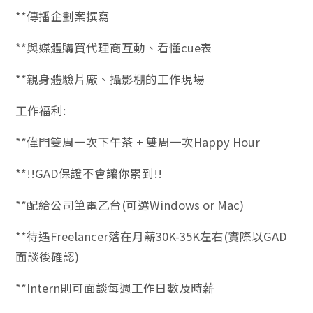
**傳播企劃案撰寫
**與媒體購買代理商互動、看懂cue表
**親身體驗片廠、攝影棚的工作現場
工作福利:
**偉門雙周一次下午茶 + 雙周一次Happy Hour
**!!GAD保證不會讓你累到!!
**配給公司筆電乙台(可選Windows or Mac)
**待遇Freelancer落在月薪30K-35K左右(實際以GAD
面談後確認)
**Intern則可面談每週工作日數及時薪