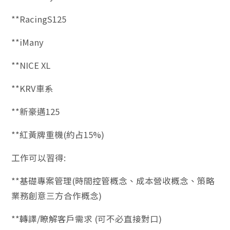
**RacingS125
**iMany
**NICE XL
**KRV車系
**新豪邁125
**紅黃牌重機(約占15%)
工作可以習得:
**基礎專案管理(時間控管概念、成本營收概念、策略
業務創意三方合作概念)
**轉譯/瞭解客戶需求 (可不必直接對口)