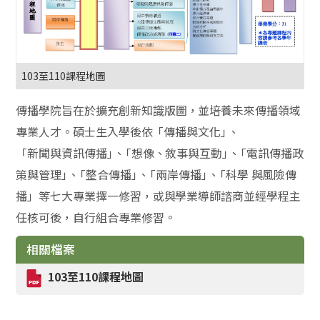
103至110課程地圖
傳
播學
院
旨在於
擴
充
創
新知識版
圖
，
並培養未來傳播領域
專業人
才。
碩士生入學後
依
「傳播與文化
」
、
「新聞
與
資訊傳
播
」、
「
想
像
、
敘
事
與
互動
」、
「
電
訊
傳播政
策
與
管
理
」、
「
整
合
傳
播
」、
「
兩
岸
傳
播
」、
「
科
學
與風險傳
播」等七大專業擇一修習，或與學業導師諮商並經學程主
任核可後，自行組合專業修習。
相關檔案
103至110課程地圖