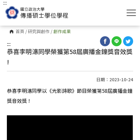
:::
首頁
/
研究與創作
/
創作成果
:::
恭喜李明潓同學榮獲第58屆廣播金鐘獎音效獎
!
日期：2023-10-24
恭喜李明潓同學以《光影詩歌》節目榮獲第
58
屆廣播金鐘
獎音效獎 !